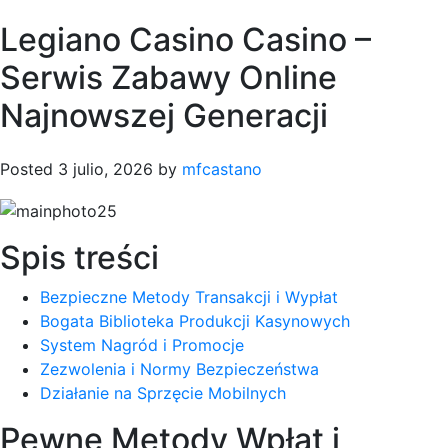
Legiano Casino Casino –
Serwis Zabawy Online
Najnowszej Generacji
Posted
3 julio, 2026
by
mfcastano
Spis treści
Bezpieczne Metody Transakcji i Wypłat
Bogata Biblioteka Produkcji Kasynowych
System Nagród i Promocje
Zezwolenia i Normy Bezpieczeństwa
Działanie na Sprzęcie Mobilnych
Pewne Metody Wpłat i