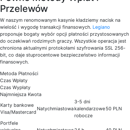
Przelewów
W naszym renomowanym kasynie kładziemy nacisk na
wielość i wygodę transakcji finansowych.
Legiano
proponuje bogaty wybór opcji płatności przystosowanych
do oczekiwań rodzimych graczy. Wszystkie operacja jest
chroniona aktualnymi protokołami szyfrowania SSL 256-
bit, co daje stuprocentowe bezpieczeństwo informacji
finansowych.
Metoda Płatności
Czas Wpłaty
Czas Wypłaty
Najmniejsza Kwota
3-5 dni
Karty bankowe
Natychmiastowa
kalendarzowe
50 PLN
Visa/Mastercard
robocze
Portfele
wirtualne
Natychmiastowa
24 h
40 PLN