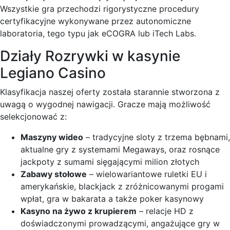
Wszystkie gra przechodzi rigorystyczne procedury
certyfikacyjne wykonywane przez autonomiczne
laboratoria, tego typu jak eCOGRA lub iTech Labs.
Działy Rozrywki w kasynie
Legiano Casino
Klasyfikacja naszej oferty została starannie stworzona z
uwagą o wygodnej nawigacji. Gracze mają możliwość
selekcjonować z:
Maszyny wideo
– tradycyjne sloty z trzema bębnami,
aktualne gry z systemami Megaways, oraz rosnące
jackpoty z sumami sięgającymi milion złotych
Zabawy stołowe
– wielowariantowe ruletki EU i
amerykańskie, blackjack z zróżnicowanymi progami
wpłat, gra w bakarata a także poker kasynowy
Kasyno na żywo z krupierem
– relacje HD z
doświadczonymi prowadzącymi, angażujące gry w