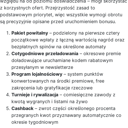
względu na od poziomu doświadczenia – mógł skorzystać
z korzystnych ofert. Przejrzystość zasad to
podstawowym priorytet, więc wszystkie wymogi obrotu
są precyzyjnie opisane przed uruchomieniem bonusu.
Pakiet powitalny
– podzielony na pierwsze cztery
początkowe wpłaty z łączną wartością nagród oraz
bezpłatnych spinów na określone automaty
Cotygodniowe przeładowania
– okresowe premie
doładowujące uruchamiane kodem rabatowym
przesyłanym w newsletterze
Program lojalnościowy
– system punktów
konwertowanych na środki premiowe, free
zakręcenia lub gratyfikacje rzeczowe
Turnieje i rywalizacja
– comiesięczne zawody z
kwotą wygranych i listami na żywo
Cashback
– zwrot części określonego procenta
przegranych kwot przyznawany automatycznie co
okresie tygodniowym