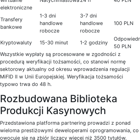
elektroniczne
1-3 dni
3-7 dni
Transfery
handlowe
handlowe
100 PLN
bankowe
robocze
robocze
Odpowiedn
Kryptowaluty
15-30 minut
1-2 godziny
50 PLN
Wszystkie wypłaty są procesowane w zgodności z
procedurą weryfikacji tożsamości, co stanowi normę
sektorowy aktualny od okresu wprowadzenia regulacji
MiFID II w Unii Europejskiej. Weryfikacja tożsamości
typowo trwa do 48 h.
Rozbudowana Biblioteka
Produkcji Kasynowych
Przedstawiona platforma partnering prowadzi z ponad
wieloma prestiżowymi deweloperami oprogramowania, co
owocuje się na zbiór liczący więcej niż 3500 tytułów.