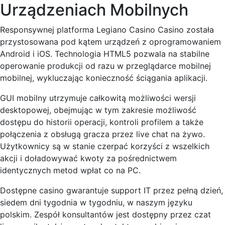
Urządzeniach Mobilnych
Responsywnej platforma Legiano Casino Casino została
przystosowana pod kątem urządzeń z oprogramowaniem
Android i iOS. Technologia HTML5 pozwala na stabilne
operowanie produkcji od razu w przeglądarce mobilnej
mobilnej, wykluczając konieczność ściągania aplikacji.
GUI mobilny utrzymuje całkowitą możliwości wersji
desktopowej, obejmując w tym zakresie możliwość
dostępu do historii operacji, kontroli profilem a także
połączenia z obsługą gracza przez live chat na żywo.
Użytkownicy są w stanie czerpać korzyści z wszelkich
akcji i doładowywać kwoty za pośrednictwem
identycznych metod wpłat co na PC.
Dostępne casino gwarantuje support IT przez pełną dzień,
siedem dni tygodnia w tygodniu, w naszym języku
polskim. Zespół konsultantów jest dostępny przez czat