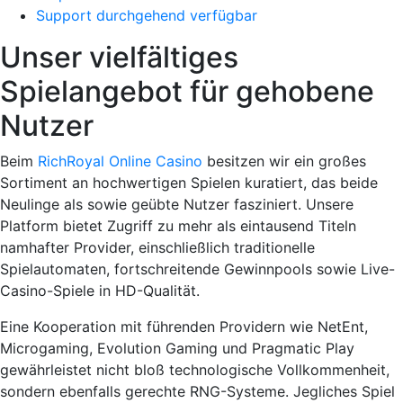
Support durchgehend verfügbar
Unser vielfältiges
Spielangebot für gehobene
Nutzer
Beim
RichRoyal Online Casino
besitzen wir ein großes
Sortiment an hochwertigen Spielen kuratiert, das beide
Neulinge als sowie geübte Nutzer fasziniert. Unsere
Platform bietet Zugriff zu mehr als eintausend Titeln
namhafter Provider, einschließlich traditionelle
Spielautomaten, fortschreitende Gewinnpools sowie Live-
Casino-Spiele in HD-Qualität.
Eine Kooperation mit führenden Providern wie NetEnt,
Microgaming, Evolution Gaming und Pragmatic Play
gewährleistet nicht bloß technologische Vollkommenheit,
sondern ebenfalls gerechte RNG-Systeme. Jegliches Spiel