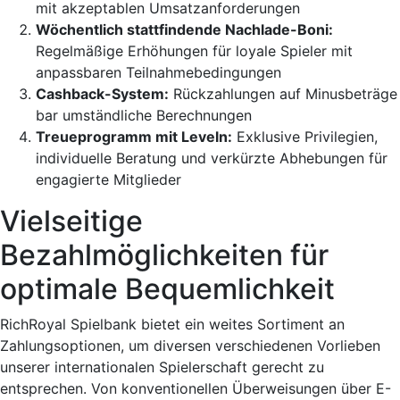
mit akzeptablen Umsatzanforderungen
Wöchentlich stattfindende Nachlade-Boni:
Regelmäßige Erhöhungen für loyale Spieler mit
anpassbaren Teilnahmebedingungen
Cashback-System:
Rückzahlungen auf Minusbeträge
bar umständliche Berechnungen
Treueprogramm mit Leveln:
Exklusive Privilegien,
individuelle Beratung und verkürzte Abhebungen für
engagierte Mitglieder
Vielseitige
Bezahlmöglichkeiten für
optimale Bequemlichkeit
RichRoyal Spielbank bietet ein weites Sortiment an
Zahlungsoptionen, um diversen verschiedenen Vorlieben
unserer internationalen Spielerschaft gerecht zu
entsprechen. Von konventionellen Überweisungen über E-