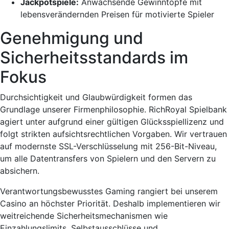
Jackpotspiele:
Anwachsende Gewinntöpfe mit
lebensverändernden Preisen für motivierte Spieler
Genehmigung und
Sicherheitsstandards im
Fokus
Durchsichtigkeit und Glaubwürdigkeit formen das
Grundlage unserer Firmenphilosophie. RichRoyal Spielbank
agiert unter aufgrund einer gültigen Glücksspiellizenz und
folgt strikten aufsichtsrechtlichen Vorgaben. Wir vertrauen
auf modernste SSL-Verschlüsselung mit 256-Bit-Niveau,
um alle Datentransfers von Spielern und den Servern zu
absichern.
Verantwortungsbewusstes Gaming rangiert bei unserem
Casino an höchster Priorität. Deshalb implementieren wir
weitreichende Sicherheitsmechanismen wie
Einzahlungslimits, Selbstausschlüsse und