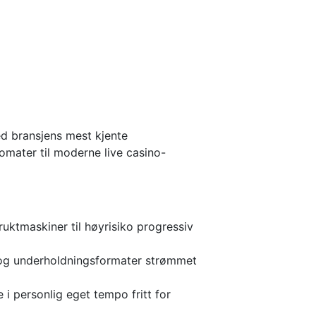
med bransjens mest kjente
utomater til moderne live casino-
fruktmaskiner til høyrisiko progressiv
t og underholdningsformater strømmet
e i personlig eget tempo fritt for