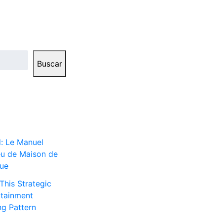
Buscar
: Le Manuel
eu de Maison de
que
 This Strategic
tainment
ng Pattern