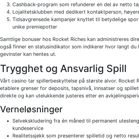
Cashback-program som refunderer en del av netto ta
Lojalitetsklubben med dedikert kontaktperson, høyere
Tidsavgrensede kampanjer knyttet til betydelige spor
unike premiepotter
Samtlige bonuser hos Rocket Riches kan administreres direk
også finner en statusindikator som indikerer hvor langt d
gevinster kan hentes ut.
Trygghet og Ansvarlig Spill
Vårt casino tar spillerbeskyttelse på største alvor. Rocket 
etablere grenser for deposits, tapsnivå, innsatser og spille
direkte og kan utelukkende justeres etter en avkjølingsper
Verneløsninger
Selvekskludering fra én måned til permanent utesteng
kundeservice
Realitetssjekk som presenterer spilletid og netto resu