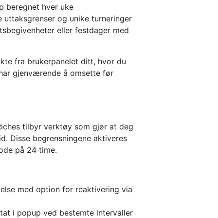
p beregnet hver uke
 uttaksgrenser og unike turneringer
tsbegivenheter eller festdager med
te fra brukerpanelet ditt, hvor du
u har gjenværende å omsette før
Riches tilbyr verktøy som gjør at deg
tid. Disse begrensningene aktiveres
iode på 24 time.
else med option for reaktivering via
ltat i popup ved bestemte intervaller