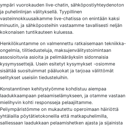
ympäri vuorokauden live-chatin, sähköpostiyhteydenoton
ja puhelinlinjan välityksellä. Tyypillinen
vasteinnokkuusaikamme live-chatissa on enintään kaksi
minuutin, ja sähköposteihin vastaamme tavallisesti neljän
kokonaisen tuntikauteen kuluessa.
Henkilökuntamme on valmennettu ratkaisemaan tekniikka-
ongelmia, tilitiedusteluja, maksujenvälitystoimintaan
assosioituvia asioita ja pelimääräyksiin sidonnaisia
kysymyssettejä. Usein esitetyt kysymykset -osiomme
sisältää suosituimmat pääluokat ja tarjoaa välittömät
selitykset useisiin tiedusteluihin.
Konstanntinen kehitystyömme kohdistuu aiempaa
laadukkaampaan pelaamiselämykseen, ja otamme vastaan
mielihyvin kohti responsseja pelaajiltamme.
Peliympäristömme on mukautettu operoimaan häiriöttä
yhtälailla pöytätietokoneilla että matkapuhelimilla,
salliessaan laadukkaan pelaamishetken ajasta ja sijainista