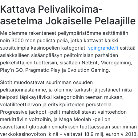
Kattava Pelivalikoima-
asetelma Jokaiselle Pelaajille
Me olemme rakentaneet peliympäristömme esittämään
noin 3000 monipuolista peliä, jotka kattavat kaikki
suosituimpia kasinopelien kategoriat.
spingrande.fi
esittää
asiakkailleen sisäänpääsyn pelitoimialan parhaiden
pelikehittäjien tuotteisiin, sisältäen NetEnt, Microgaming,
Play’n GO, Pragmatic Play ja Evolution Gaming.
Slotit muodostavat suurimman osuuden
pelitarjonnastamme, ja olemme tarkasti järjestäneet niitä
helposti läpikäytäviksi kategorioihin teeman mukaan,
volatiliteettiarvon ja erityispiirteiden perusteella.
Progressive jackpot -pelit mahdollistavat vaihtoehdon
merkittäviin voittoihin, ja Mega Moolah -peli on
saavuttanut globaalin ennätyksen tuottaessaan suurimman
verkkokasinovoiton ikinä – valtavat 18,9 milj. euron v 2018.