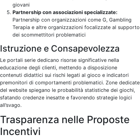
giovani
Partnership con associazioni specializzate:
Partnership con organizzazioni come G, Gambling
Terapia e altre organizzazioni focalizzate al supporto
dei scommettitori problematici
Istruzione e Consapevolezza
Le portali serie dedicano risorse significative nella
educazione degli clienti, mettendo a disposizione
contenuti didattici sui rischi legati al gioco e indicatori
premonitori di comportamenti problematici. Zone dedicate
del website spiegano le probabilità statistiche dei giochi,
sfatando credenze inesatte e favorendo strategie logici
all’svago.
Trasparenza nelle Proposte
Incentivi