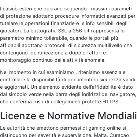
I casinò esteri che operano seguendo i massimi parametri
di protezione adottano procedure informatici avanzati per
tutelare le operazioni finanziarie e le info sensibili degli
giocatori. La crittografia SSL a 256 bit rappresenta lo
parametro minimo tollerabile, quando le portali più
affidabili adottano protocolli di sicurezza multilivello che
contengono identificazione a doppio fattori e
monitoraggio continuo delle attività anomale.
Nel momento in cui esaminiamo , riteniamo essenziale
controllare la disponibilità di documenti di sicurezza validi
e aggiornati. Un elemento evidente dell’affidabilità è dato
dal simbolo verde nella barra degli indirizzi del navigatore,
che conferma l’uso di collegamenti protette HTTPS.
Licenze e Normative Mondiali
Le autorità che emettono permessi di gaming online si
distinguono per severità e supervisione. Malta, Curaçao,