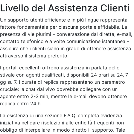
Livello del Assistenza Clienti
Un supporto utenti efficiente e in più lingue rappresenta
fattore fondamentale per ciascuna portale affidabile. La
presenza di vie plurimi – conversazione dal diretta, e-mail,
contatto telefonico e a volte comunicazione istantanea –
assicura che i clienti siano in grado di ottenere assistenza
attraverso il sistema preferito.
I portali eccellenti offrono assistenza in parlata dello
stivale con agenti qualificati, disponibili 24 orari su 24, 7
gg su 7. I durate di replica rappresentano un parametro
cruciale: la chat dal vivo dovrebbe collegare con un
agente entro 2-3 min, mentre le e-mail devono ottenere
replica entro 24 h.
La esistenza di una sezione F.A.Q. completa evidenzia
iniziativa nel dare risoluzioni alle criticità frequenti non
obbligo di interpellare in modo diretto il supporto. Tale