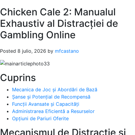
Chicken Cale 2: Manualul
Exhaustiv al Distracției de
Gambling Online
Posted
8 julio, 2026
by
mfcastano
Cuprins
Mecanica de Joc și Abordări de Bază
Șanse și Potențial de Recompensă
Funcții Avansate și Capacități
Administrarea Eficientă a Resurselor
Opțiuni de Pariuri Oferite
Mecanismul de Distracție și