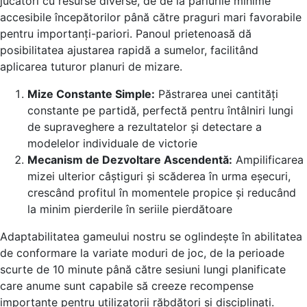
jucători cu resurse diverse, de de la pariurile minime
accesibile începătorilor până către praguri mari favorabile
pentru importanți-pariori. Panoul prietenoasă dă
posibilitatea ajustarea rapidă a sumelor, facilitând
aplicarea tuturor planuri de mizare.
Mize Constante Simple:
Păstrarea unei cantități
constante pe partidă, perfectă pentru întâlniri lungi
de supraveghere a rezultatelor și detectare a
modelelor individuale de victorie
Mecanism de Dezvoltare Ascendentă:
Ampilificarea
mizei ulterior câștiguri și scăderea în urma eșecuri,
crescând profitul în momentele propice și reducând
la minim pierderile în seriile pierdătoare
Adaptabilitatea gameului nostru se oglindește în abilitatea
de conformare la variate moduri de joc, de la perioade
scurte de 10 minute până către sesiuni lungi planificate
care anume sunt capabile să creeze recompense
importante pentru utilizatorii răbdători și disciplinați.