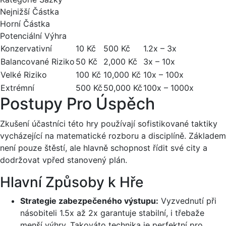
Nejnižší Částka
Horní Částka
Potenciální Výhra
Konzervativní
10 Kč
500 Kč
1.2x – 3x
Balancované Riziko
50 Kč
2,000 Kč
3x – 10x
Velké Riziko
100 Kč
10,000 Kč
10x – 100x
Extrémní
500 Kč
50,000 Kč
100x – 1000x
Postupy Pro Úspěch
Zkušení účastníci této hry používají sofistikované taktiky
vycházející na matematické rozboru a disciplíně. Základem
není pouze štěstí, ale hlavně schopnost řídit své city a
dodržovat vpřed stanovený plán.
Hlavní Způsoby k Hře
Strategie zabezpečeného výstupu:
Vyzvednutí při
násobiteli 1.5x až 2x garantuje stabilní, i třebaže
menší výhry. Takováto technika je perfektní pro