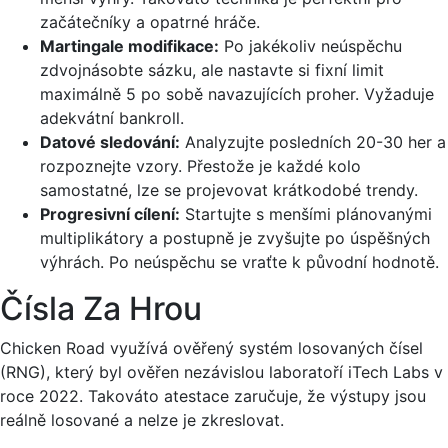
začátečníky a opatrné hráče.
Martingale modifikace:
Po jakékoliv neúspěchu
zdvojnásobte sázku, ale nastavte si fixní limit
maximálně 5 po sobě navazujících proher. Vyžaduje
adekvátní bankroll.
Datové sledování:
Analyzujte posledních 20-30 her a
rozpoznejte vzory. Přestože je každé kolo
samostatné, lze se projevovat krátkodobé trendy.
Progresivní cílení:
Startujte s menšími plánovanými
multiplikátory a postupně je zvyšujte po úspěšných
výhrách. Po neúspěchu se vraťte k původní hodnotě.
Čísla Za Hrou
Chicken Road využívá ověřený systém losovaných čísel
(RNG), který byl ověřen nezávislou laboratoří iTech Labs v
roce 2022. Takováto atestace zaručuje, že výstupy jsou
reálně losované a nelze je zkreslovat.