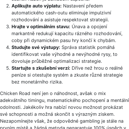
Aplikujte auto výplatu:
Nastavení předem
automatického cash-outu eliminuje impulzivní
rozhodování a asistuje respektovat strategii.
Hrajte v optimálním stavu:
Únava a opojení
markantně redukují kapacitu rázného rozhodování,
coby při dynamickém pasu hry končí k chybám.
Studujte své výstupy:
Správa statistik pomáhá
identifikovat vaše výhodné a nevýhodné rysy, to
dovoluje průběžné optimalizaci strategie.
Startujte s zkušební verzí:
Dříve než hrou o reálné
peníze si otestujte systém a zkuste různé strategie
bez monetárního rizika.
Chicken Road není jen o náhodnost, avšak o mix
adekvátního timingu, matematického pochopení a mentální
odolnosti. Jakékoliv hra nabízí novou možnost prokázat
své schopnosti a možná skončit s výrazným ziskem.
Nezapomínejte však, že odpovědné gambling je stále na
prvním místě a žádná metoda negarantuje 100% úspěch v