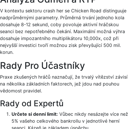
V kontextu sektoru crash her se Chicken Road distinguuje
nadprůměrnými parametry. Průměrná trvání jednoho kola
dosahuje 8-12 sekund, coby povoluje aktivní hráčskou
seanci bez nepotřebného čekání. Maximální možná výhra
dosahuje impozantního multiplikátoru 10,000x, což při
nejvyšší investici tvoří možnou zisk převyšující 500 mil.
korun.
Rady Pro Účastníky
Praxe zkušených hráčů naznačují, že trvalý vítězství závisí
na několika základních faktorech, jež jdou nad pouhou
vědomost pravidel.
Rady od Expertů
Určete si denní limit:
Vůbec nikdy nesázejte více než
5% vašeho celkového bankrollu v jednotlivé herní
seanci. Kázeň je základem úspěchu.