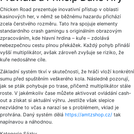
Chicken Road prezentuje inovativní přístup v oblasti
kasinových her, v němž se běžnému hazardu přichází
zcela čerstvého rozměru. Tato hra spojuje elementy
standardního crash gamingu s originálním obrazovým
zpracováním, kde hlavní hrdina – kuře – zdolává
nebezpečnou cestu plnou překážek. Každý pohyb přináší
vyšší multiplikátor, avšak zároveň zvyšuje se riziko, že
kuře nedosáhne cíle.
Základní systém tkví v skutečnosti, že hráči vloží konkrétní
sumu před spuštěním veškerého kola. Následně pozorují,
jak se pták pohybuje po trase, přičemž multiplikátor stále
roste. V jakémkoliv čase můžete aktivovat ovládání cash-
out a získat si aktuální výhru. Jestliže však slepice
nezvládne to včas a narazí se s problémem, vklad je
prohrána. Daný systém dělá
https://amtzshop.cz/
tak
napínavou a náhodnou.
Kategorie Sázky