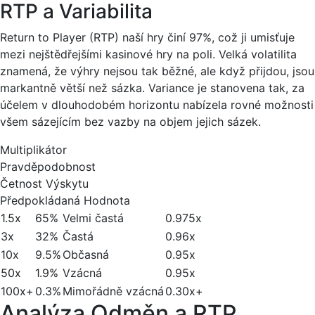
RTP a Variabilita
Return to Player (RTP) naší hry činí 97%, což ji umisťuje
mezi nejštědřejšími kasinové hry na poli. Velká volatilita
znamená, že výhry nejsou tak běžné, ale když přijdou, jsou
markantně větší než sázka. Variance je stanovena tak, za
účelem v dlouhodobém horizontu nabízela rovné možnosti
všem sázejícím bez vazby na objem jejich sázek.
Multiplikátor
Pravděpodobnost
Četnost Výskytu
Předpokládaná Hodnota
1.5x
65%
Velmi častá
0.975x
3x
32%
Častá
0.96x
10x
9.5%
Občasná
0.95x
50x
1.9%
Vzácná
0.95x
100x+
0.3%
Mimořádně vzácná
0.30x+
Analýza Odměn a RTP