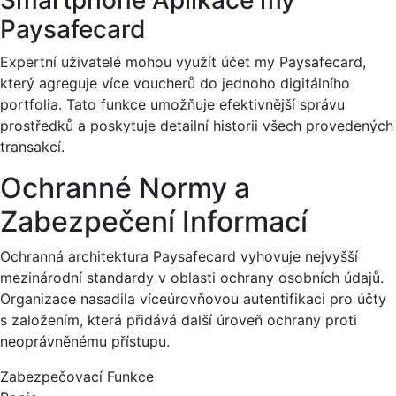
Paysafecard
Expertní uživatelé mohou využít účet my Paysafecard,
který agreguje více voucherů do jednoho digitálního
portfolia. Tato funkce umožňuje efektivnější správu
prostředků a poskytuje detailní historii všech provedených
transakcí.
Ochranné Normy a
Zabezpečení Informací
Ochranná architektura Paysafecard vyhovuje nejvyšší
mezinárodní standardy v oblasti ochrany osobních údajů.
Organizace nasadila víceúrovňovou autentifikaci pro účty
s založením, která přidává další úroveň ochrany proti
neoprávněnému přístupu.
Zabezpečovací Funkce