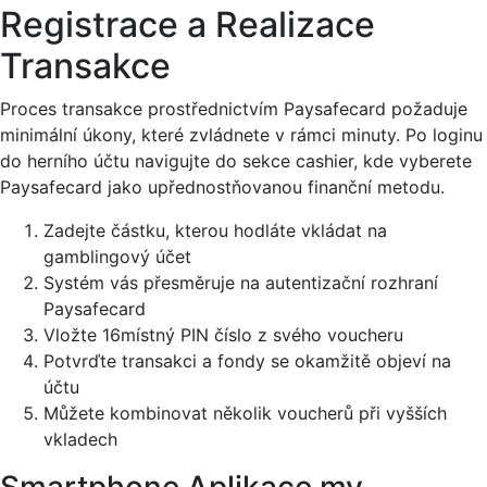
Registrace a Realizace
Transakce
Proces transakce prostřednictvím Paysafecard požaduje
minimální úkony, které zvládnete v rámci minuty. Po loginu
do herního účtu navigujte do sekce cashier, kde vyberete
Paysafecard jako upřednostňovanou finanční metodu.
Zadejte částku, kterou hodláte vkládat na
gamblingový účet
Systém vás přesměruje na autentizační rozhraní
Paysafecard
Vložte 16místný PIN číslo z svého voucheru
Potvrďte transakci a fondy se okamžitě objeví na
účtu
Můžete kombinovat několik voucherů při vyšších
vkladech
Smartphone Aplikace my