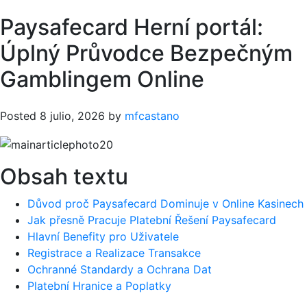
Paysafecard Herní portál:
Úplný Průvodce Bezpečným
Gamblingem Online
Posted
8 julio, 2026
by
mfcastano
Obsah textu
Důvod proč Paysafecard Dominuje v Online Kasinech
Jak přesně Pracuje Platební Řešení Paysafecard
Hlavní Benefity pro Uživatele
Registrace a Realizace Transakce
Ochranné Standardy a Ochrana Dat
Platební Hranice a Poplatky