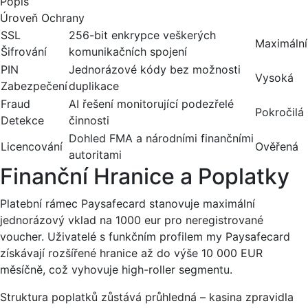
Popis
Úroveň Ochrany
SSL
256-bit enkrypce veškerých
Maximální
Šifrování
komunikačních spojení
PIN
Jednorázové kódy bez možnosti
Vysoká
Zabezpečení
duplikace
Fraud
AI řešení monitorující podezřelé
Pokročilá
Detekce
činnosti
Dohled FMA a národními finančními
Licencování
Ověřená
autoritami
Finanční Hranice a Poplatky
Platební rámec Paysafecard stanovuje maximální
jednorázový vklad na 1000 eur pro neregistrované
voucher. Uživatelé s funkčním profilem my Paysafecard
získávají rozšířené hranice až do výše 10 000 EUR
měsíčně, což vyhovuje high-roller segmentu.
Struktura poplatků zůstává průhledná – kasina zpravidla