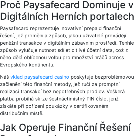
Proč Paysafecard Dominuje v
Digitálních Herních portalech
Paysafecard reprezentuje inovativní prepaid finanční
řešení, jež proměnila způsob, jakou uživatelé provádějí
peněžní transakce v digitálním zábavním prostředí. Tenhle
způsob vylučuje nutnost sdílet citlivé účetní data, což z
něho dělá oblíbenou volbu pro množství hráčů across
Evropského kontinentu.
Náš
vklad paysafecard casino
poskytuje bezproblémovou
začlenění této finanční metody, jež ručí za promptní
realizaci transakcí bez nepotřebných prodlev. Veškerá
platba probíhá skrze šestnáctimístný PIN číslo, jenž
získáte při pořízení poukázky v certifikovaném
distribučním místě.
Jak Operuje Finanční Řešení