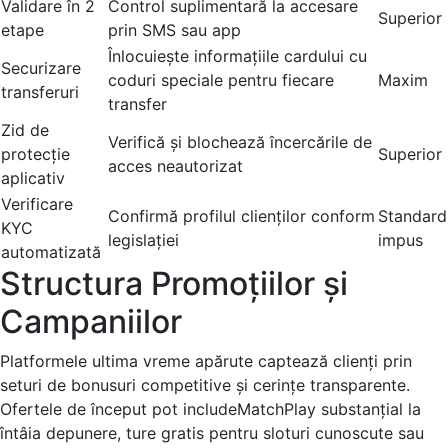
Validare în 2
Control suplimentară la accesare
Superior
etape
prin SMS sau app
Înlocuiește informațiile cardului cu
Securizare
coduri speciale pentru fiecare
Maxim
transferuri
transfer
Zid de
Verifică și blochează încercările de
protecție
Superior
acces neautorizat
aplicativ
Verificare
Confirmă profilul clienților conform
Standard
KYC
legislației
impus
automatizată
Structura Promoțiilor și
Campaniilor
Platformele ultima vreme apărute captează clienți prin
seturi de bonusuri competitive și cerințe transparente.
Ofertele de început pot includeMatchPlay substanțial la
întâia depunere, ture gratis pentru sloturi cunoscute sau