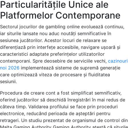
Particularitățile Unice ale
Platformelor Contemporane
Sectorul jocurilor de gambling online evoluează continuu,
iar siturile lansate nou aduc noutăți semnificative în
sesiunea jucătorilor. Acestor locuri de relaxare se
diferențiază prin interfețe accesibile, navigare ușoară și
caracteristici adaptate preferințelor utilizatorilor
contemporani. Spre deosebire de serviciile vechi,
cazinouri
noi 2026
implementează sisteme de supremă generație
care optimizează viteza de procesare și fluiditatea
sesiunii.
Procedura de creare cont a fost simplificat semnificativ,
oferind jucătorilor să deschidă înregistrări în mai redus de
câteva timp. Validarea profilului se face prin proceduri
electronice, reducând perioada de așteptări pentru
retrageri. Un studiu prezentat de organismul de control din
Malta Gaming Authority Gaming Authority atestă că siturile