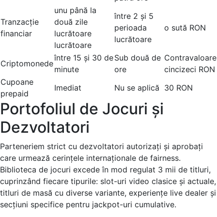
unu până la
între 2 și 5
Tranzacție
două zile
perioada
o sută RON
financiar
lucrătoare
lucrătoare
lucrătoare
între 15 și 30 de
Sub două de
Contravaloare
Criptomonede
minute
ore
cincizeci RON
Cupoane
Imediat
Nu se aplică
30 RON
prepaid
Portofoliul de Jocuri și
Dezvoltatori
Parteneriem strict cu dezvoltatori autorizați și aprobați
care urmează cerințele internaționale de fairness.
Biblioteca de jocuri excede în mod regulat 3 mii de titluri,
cuprinzând fiecare tipurile: slot-uri video clasice și actuale,
titluri de masă cu diverse variante, experiențe live dealer și
secțiuni specifice pentru jackpot-uri cumulative.