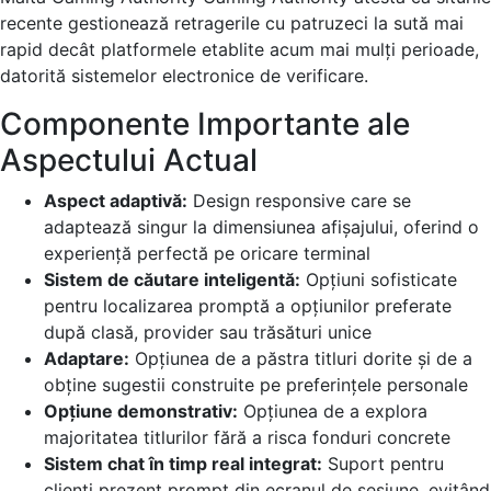
recente gestionează retragerile cu patruzeci la sută mai
rapid decât platformele etablite acum mai mulți perioade,
datorită sistemelor electronice de verificare.
Componente Importante ale
Aspectului Actual
Aspect adaptivă:
Design responsive care se
adaptează singur la dimensiunea afișajului, oferind o
experiență perfectă pe oricare terminal
Sistem de căutare inteligentă:
Opțiuni sofisticate
pentru localizarea promptă a opțiunilor preferate
după clasă, provider sau trăsături unice
Adaptare:
Opțiunea de a păstra titluri dorite și de a
obține sugestii construite pe preferințele personale
Opțiune demonstrativ:
Opțiunea de a explora
majoritatea titlurilor fără a risca fonduri concrete
Sistem chat în timp real integrat:
Suport pentru
clienți prezent prompt din ecranul de sesiune, evitând