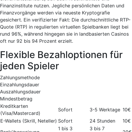
Finanzinstitute nutzen. Jegliche persönlichen Daten und
Finanzvorgänge werden via neueste Kryptografie
gesichert. Ein verifizierter Fakt: Die durchschnittliche RTP-
Quote (RTP) in regulierten virtuellen Spielbanken liegt bei
rund 96%, während hingegen sie in landbasierten Casinos
oft nur 92 bis 94 Prozent erzielt.
Flexible Bezahloptionen für
jeden Spieler
Zahlungsmethode
Einzahlungsdauer
Auszahlungsdauer
Mindestbetrag
Kreditkarten
Sofort
3-5 Werktage
10€
(Visa/Mastercard)
E-Wallets (Skrill, Neteller)
Sofort
24 Stunden
10€
1 bis 3
3 bis 7
Banküberweisung
20€