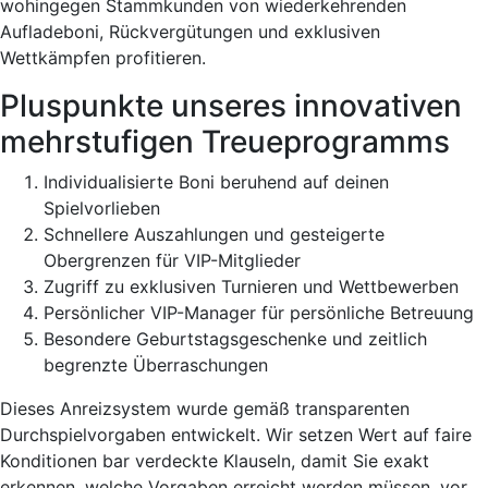
wohingegen Stammkunden von wiederkehrenden
Aufladeboni, Rückvergütungen und exklusiven
Wettkämpfen profitieren.
Pluspunkte unseres innovativen
mehrstufigen Treueprogramms
Individualisierte Boni beruhend auf deinen
Spielvorlieben
Schnellere Auszahlungen und gesteigerte
Obergrenzen für VIP-Mitglieder
Zugriff zu exklusiven Turnieren und Wettbewerben
Persönlicher VIP-Manager für persönliche Betreuung
Besondere Geburtstagsgeschenke und zeitlich
begrenzte Überraschungen
Dieses Anreizsystem wurde gemäß transparenten
Durchspielvorgaben entwickelt. Wir setzen Wert auf faire
Konditionen bar verdeckte Klauseln, damit Sie exakt
erkennen, welche Vorgaben erreicht werden müssen, vor