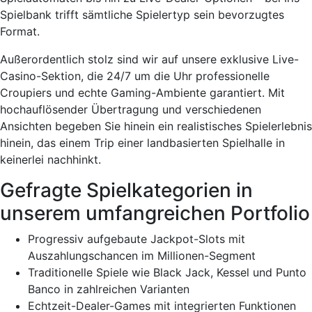
Spielbank trifft sämtliche Spielertyp sein bevorzugtes
Format.
Außerordentlich stolz sind wir auf unsere exklusive Live-
Casino-Sektion, die 24/7 um die Uhr professionelle
Croupiers und echte Gaming-Ambiente garantiert. Mit
hochauflösender Übertragung und verschiedenen
Ansichten begeben Sie hinein ein realistisches Spielerlebnis
hinein, das einem Trip einer landbasierten Spielhalle in
keinerlei nachhinkt.
Gefragte Spielkategorien in
unserem umfangreichen Portfolio
Progressiv aufgebaute Jackpot-Slots mit
Auszahlungschancen im Millionen-Segment
Traditionelle Spiele wie Black Jack, Kessel und Punto
Banco in zahlreichen Varianten
Echtzeit-Dealer-Games mit integrierten Funktionen